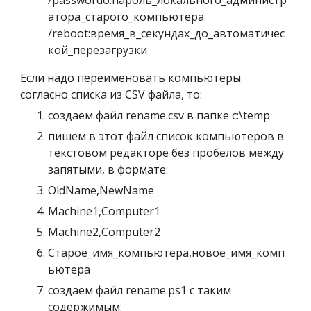
/passwordo:пароль_локального_администр
атора_старого_компьютера 
/reboot:время_в_секундах_до_автоматичес
кой_перезагрузки
Если надо переименовать компьютеры 
согласно списка из CSV файла, то:
создаем файл rename.csv в папке c:\temp
пишем в этот файл список компьютеров в 
текстовом редакторе без пробелов между 
запятыми, в формате:
OldName,NewName
Machine1,Computer1
Machine2,Computer2
Старое_имя_компьютера,новое_имя_комп
ьютера
создаем файл rename.ps1 с таким 
содержимым: