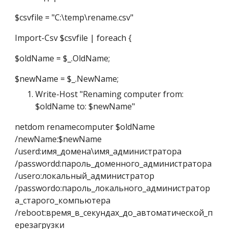
$csvfile = "C:\temp\rename.csv"
Import-Csv $csvfile | foreach { 
$oldName = $_.OldName;
$newName = $_.NewName;  
Write-Host "Renaming computer from: 
$oldName to: $newName"
netdom renamecomputer $oldName 
/newName:$newName 
/userd:имя_домена\имя_администратора 
/passwordd:пароль_доменного_администратора 
/usero:локальный_администратор 
/passwordo:пароль_локального_администратор
а_старого_компьютера 
/reboot:время_в_секундах_до_автоматической_п
ерезагрузки