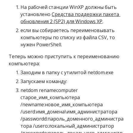
На рабочей станции WinXP должны быть 
установлено 
Средства поддержки пакета 
обновления 2 (SP2) для Windows XP
. 
если вы собираетесь переименовывать 
компьютеры по списку из файла CSV, то 
нужен PowerShell.
Теперь можно приступить к переименованию 
компьютера:
Заходим в папку с утилитой netdom.exe
Запускаем команду: 
netdom renamecomputer 
старое_имя_компьютера 
/newname:новое_имя_компьютера 
/userd:имя_домена\имя_администратора 
/passwordd:пароль_доменного_администра
тора /usero:локальный_администратор 