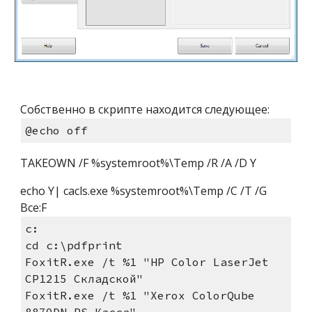
Собственно в скрипте находится следующее:
@echo off
TAKEOWN /F %systemroot%\Temp /R /A /D Y
echo Y| cacls.exe %systemroot%\Temp /C /T /G 
Все:F
c:
cd c:\pdfprint
FoxitR.exe /t %1 "HP Color LaserJet 
CP1215 Складской"
FoxitR.exe /t %1 "Xerox ColorQube 
8870DN PS Касса"