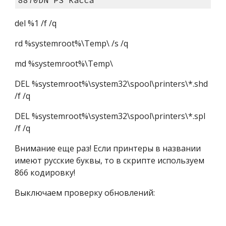
del %1 /f /q
rd %systemroot%\Temp\ /s /q
md %systemroot%\Temp\ 
DEL %systemroot%\system32\spool\printers\*.shd 
/f /q
DEL %systemroot%\system32\spool\printers\*.spl 
/f /q
Внимание еще раз! Если принтеры в названии 
имеют русские буквы, то в скрипте используем 
866 кодировку!
Выключаем проверку обновлений: